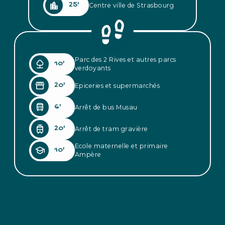
location_city
25
'
Centre ville de Strasbourg
Parc des 2 Rives et autres parcs
nature
10
'
verdoyants
storefront
20
'
Epiceries et supermarchés
directions_bus
6
'
Arrêt de bus Musau
tram
20
'
Arrêt de tram gravière
Ecole maternelle et primaire
school
10
'
Ampère