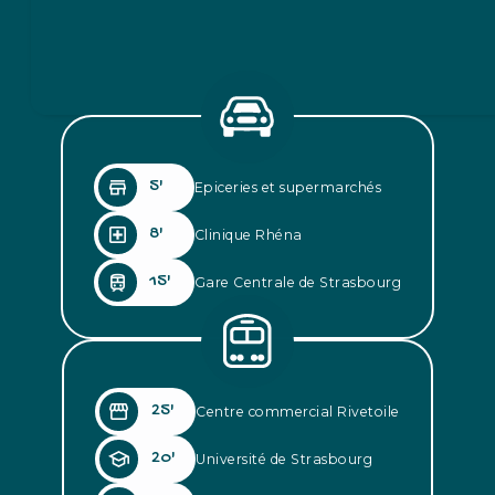
store
5
'
Epiceries et supermarchés
local_hospital
8
'
Clinique Rhéna
train
15
'
Gare Centrale de Strasbourg
storefront
25
'
Centre commercial Rivetoile
school
20
'
Université de Strasbourg